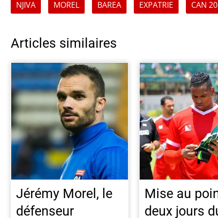
NJIVA
MOREL
BAREA
EXPATRIE
CAN 20
Articles similaires
Jérémy Morel, le
Mise au poin
défenseur
deux jours d