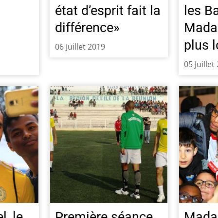
état d’esprit fait la
les B
r
différence»
Madag
plus l
06 Juillet 2019
05 Juillet
, le
Première séance
Mada