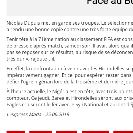
Face au Bu
Nicolas Dupuis met en garde ses troupes. Le sélectionne
a rendu une bonne copie contre une très forte équipe de 
Tenir tête à la 71ème nation au classement FIFA est c
de presse d’après-match, samedi soir. Il avait alors qual
pas se reposer sur ce résultat, au risque de se déconcen
très dur », rajoute-t-il.
En effet, la confrontation à venir avec les Hirondelles s
impérativement gagner. Et ce, pour espérer rester dans la
défier l’ogre nigérian lors de la troisième et dernière jou
À l’heure actuelle, le Nigéria est en tête, avec trois poi
compteur. Ce jeudi, Barea et Hirondelles seront aux pris
Eagles croiseront le fer avec le Syli National et auront dé
L'express Mada - 25.06.2019