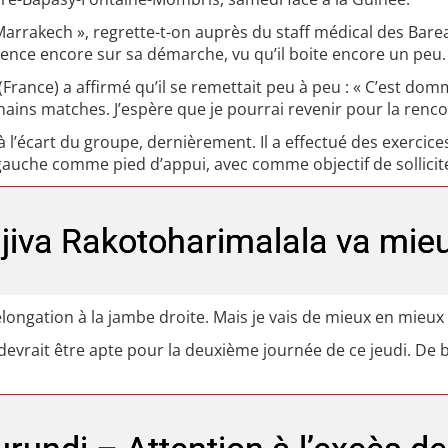
Marrakech », regrette-t-on auprès du staff médical des Bare
fluence encore sur sa démarche, vu qu’il boite encore un peu.
 (France) a affirmé qu’il se remettait peu à peu : « C’est d
hains matches. J’espère que je pourrai revenir pour la renco
 à l’écart du groupe, dernièrement. Il a effectué des exerci
 gauche comme pied d’appui, avec comme objectif de sollicite
jiva Rakotoharimalala va mie
 élongation à la jambe droite. Mais je vais de mieux en mieux 
 devrait être apte pour la deuxième journée de ce jeudi. De 