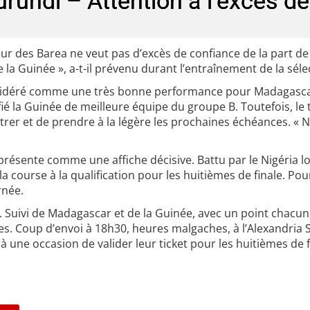
rundi – Attention à l’excès d
ur des Barea ne veut pas d’excès de confiance de la part de
la Guinée », a-t-il prévenu durant l’entraînement de la séle
onsidéré comme une très bonne performance pour Madagasca
ifié la Guinée de meilleure équipe du groupe B. Toutefois, le
trer et de prendre à la légère les prochaines échéances. « 
e présente comme une affiche décisive. Battu par le Nigéria l
 course à la qualification pour les huitièmes de finale. Pour
rnée.
nts. Suivi de Madagascar et de la Guinée, avec un point chacu
es. Coup d’envoi à 18h30, heures malgaches, à l’Alexandria 
jà une occasion de valider leur ticket pour les huitièmes de f