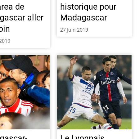
area de
historique pour
ascar aller
Madagascar
oin
27 Juin 2019
 2019
gascar-
Le Lyonnais