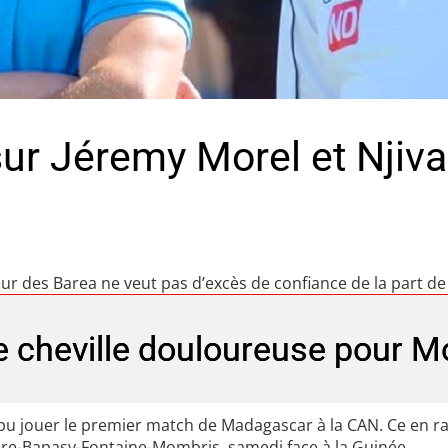
ur Jéremy Morel et Njiva
ur des Barea ne veut pas d’excès de confiance de la part de
 cheville douloureuse pour M
u jouer le premier match de Madagascar à la CAN. Ce en rai
ire-Bapasy-Fontaine-Mombris, samedi face à la Guinée.