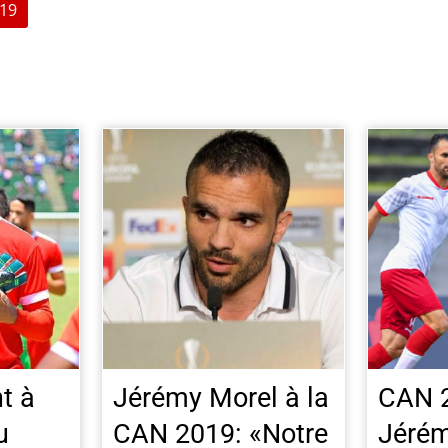
19
t à
Jérémy Morel à la
CAN 
u
CAN 2019: «Notre
Jérém