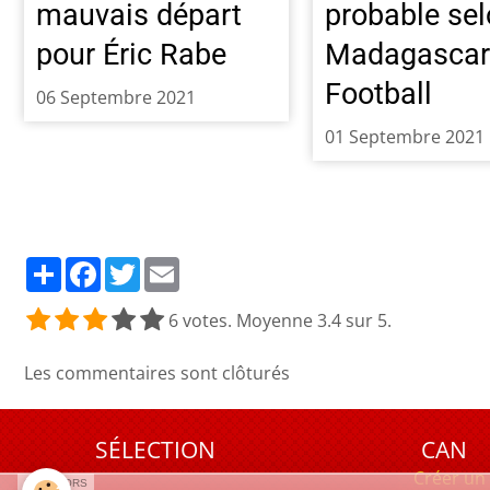
mauvais départ
probable se
pour Éric Rabe
Madagasca
Football
06 Septembre 2021
01 Septembre 2021
Partager
Facebook
Twitter
Email
6
votes. Moyenne
3.4
sur 5.
Les commentaires sont clôturés
SÉLECTION
CAN
Créer un 
SPONSORS