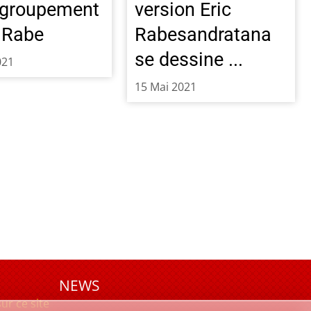
egroupement
version Eric
c Rabe
Rabesandratana
se dessine ...
021
15 Mai 2021
NEWS
sur ce site