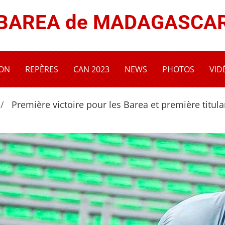
BAREA de MADAGASCA
ION
REPÈRES
CAN 2023
NEWS
PHOTOS
VID
Première victoire pour les Barea et première titul