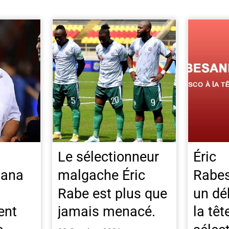
Le sélectionneur
Éric
tana
malgache Éric
Rabes
Rabe est plus que
un dé
ent
jamais menacé.
la têt