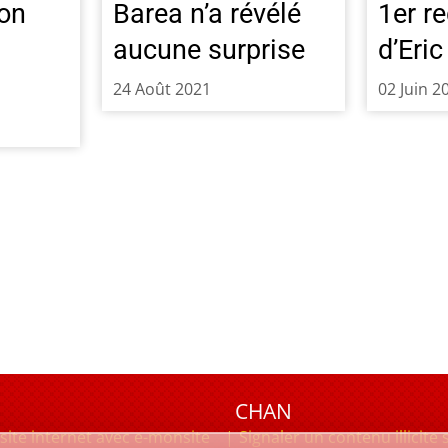
lon
Barea n’a révélé
1er r
r
aucune surprise
d’Eri
24 Août 2021
02 Juin 2
CHAN
site internet avec e-monsite
Signaler un contenu illicite 