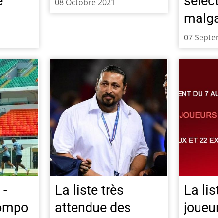
e
sélec
08 Octobre 2021
malg
07 Septe
 -
La liste très
La lis
compo
attendue des
joueu