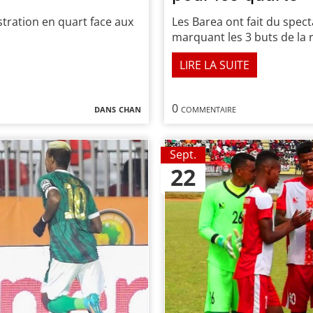
tration en quart face aux
Les Barea ont fait du spect
marquant les 3 buts de la 
LIRE LA SUITE
dans
chan
0 commentaire
Sept.
22