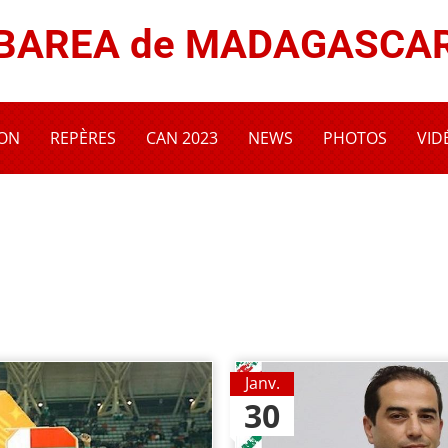
BAREA de MADAGASCA
ION
REPÈRES
CAN 2023
NEWS
PHOTOS
VID
Janv.
30