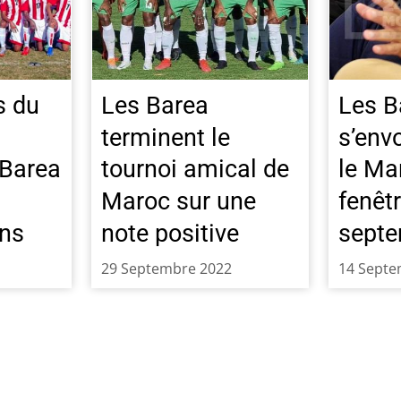
s du
Les Barea
Les B
terminent le
s’env
 Barea
tournoi amical de
le Ma
Maroc sur une
fenêt
ns
note positive
sept
29 Septembre 2022
14 Septe