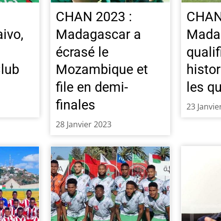
CHAN 2023 :
CHAN
ivo,
Madagascar a
Mada
écrasé le
qualif
lub
Mozambique et
histo
file en demi-
les q
finales
23 Janvie
28 Janvier 2023