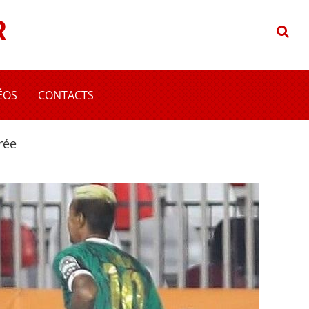
R
ÉOS
CONTACTS
rée