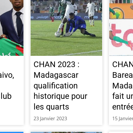
CHAN 2023 :
CHAN
ivo,
Madagascar
Barea
qualification
Madag
lub
historique pour
fait u
les quarts
entré
23 Janvier 2023
15 Janvie