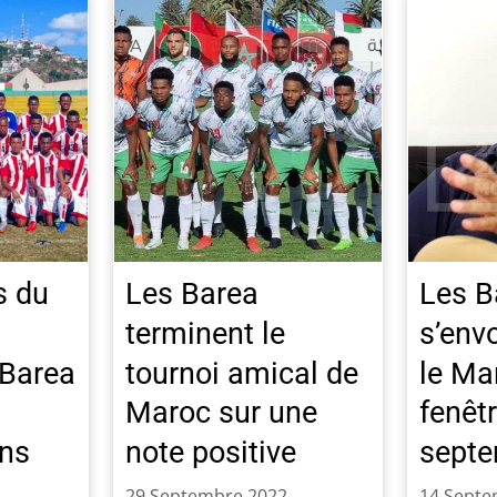
s du
Les Barea
Les B
terminent le
s’env
 Barea
tournoi amical de
le Ma
Maroc sur une
fenêt
ns
note positive
sept
29 Septembre 2022
14 Septe